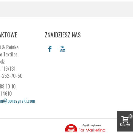
AKTOWE
ZNAJDZIESZ NAS
i & Reinke
e Textiles
ódź
a 119/131
7-252-70-50
288 10 10
014610
ma@ponczynski.com
0
Koszyk