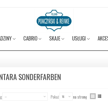
DZINY
CABRIO
SKAJE
USŁUGI
AKCE
NTARA SONDERFARBEN
wg
Pokaż
na stronę
--
16