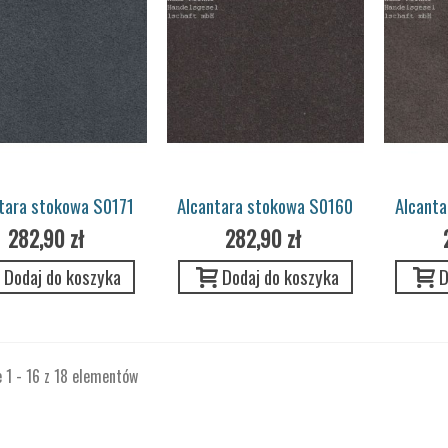
tara stokowa S0171
Alcantara stokowa S0160
Alcant
itblau Cover Porsche
umbra Pannel Porsche
satt
282,90 zł
282,90 zł
Dodaj do koszyka
Dodaj do koszyka
D
 1 - 16 z 18 elementów