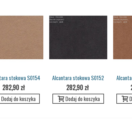
tara stokowa S0154
Alcantara stokowa S0152
Alcant
beige Pannel Porsche
espresso Pannel Porsche
cogna
282,90 zł
282,90 zł
Dodaj do koszyka
Dodaj do koszyka
D