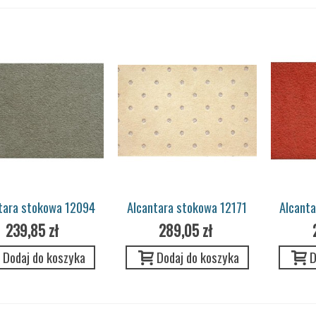
tara stokowa 12094
Alcantara stokowa 12171
Alcant
GRAU (Volvo)
BEIGE (citroen c4)
OR
239,85 zł
289,05 zł
Dodaj do koszyka
Dodaj do koszyka
D