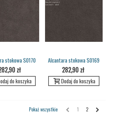
ara stokowa S0170
Alcantara stokowa S0169
elbraun Pannel
asttelbraun Pannel ETA
282,90 zł
282,90 zł
Porsche
Porsche
odaj do koszyka
Dodaj do koszyka
Pokaż wszystkie
1
2