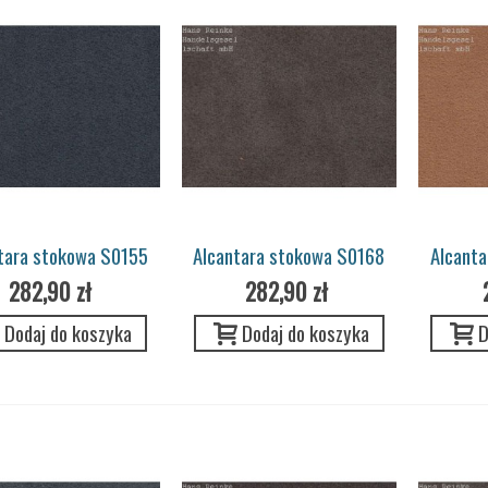
tara stokowa S0155
Alcantara stokowa S0168
Alcant
chtingblau Pannel
sattelbraun Pannel
cogna
282,90 zł
282,90 zł
Porsche
Porsche
Dodaj do koszyka
Dodaj do koszyka
D