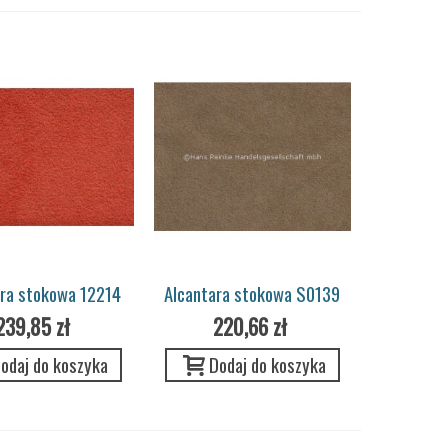
ara stokowa 12214
Alcantara stokowa S0139
ANGE (honda)
messingbeige Pannel
239,85 zł
220,66 zł
odaj do koszyka
Dodaj do koszyka