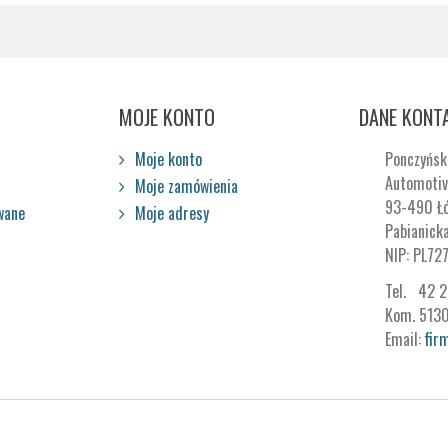
MOJE KONTO
DANE KONT
Moje konto
Ponczyńsk
Automotiv
Moje zamówienia
93-490 Ł
wane
Moje adresy
Pabianick
NIP: PL72
Tel. 42 
Kom. 513
Email:
fir