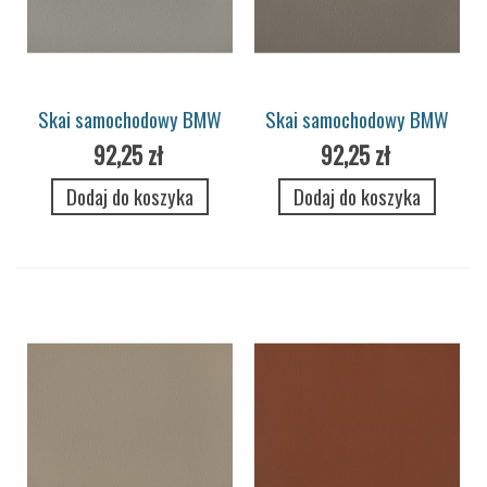
Skai samochodowy BMW
Skai samochodowy BMW
Merino 7711 pergament
Merino 7712 stone
92,25 zł
92,25 zł
hell
Dodaj do koszyka
Dodaj do koszyka