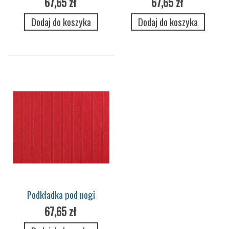
67,65 zł
67,65 zł
Dodaj do koszyka
Dodaj do koszyka
Podkładka pod nogi
Carmine
67,65 zł