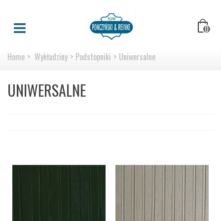
0
Home
>
Wykładziny
>
Podstopniki
>
Uniwersalne
UNIWERSALNE