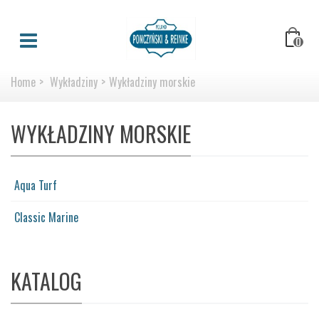
0
Home
>
Wykładziny
>
Wykładziny morskie
WYKŁADZINY MORSKIE
Aqua Turf
Classic Marine
KATALOG