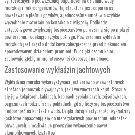
syntetycznych o podwyższonej odporności na działanie wody
morskiej i mikroorganizmów. Jej struktura jest odporna na
powstawanie pleśni i grzybów, a jednocześnie umożliwia szybkie
wysychanie materiału po kontakcie z wilgocią. Podkłady
antypoślizgowe zwiększają bezpieczeństwo poruszania się po mokrej
powierzchni, redukując ryzyko poślizgu. Powierzchnia wykładzin
morskich jest często dodatkowo zabezpieczona przed blaknięciem
spowodowanym działaniem promieni UV, dzięki czemu kolor
zachowuje głębię mimo intensywnej ekspozycji na słońce.
Zastosowanie wykładzin jachtowych
Wykładzina morska
wykorzystywana jest zarówno w zewnętrznych
strefach jednostek pływających, jak i we wnętrzach kajut. Stosuje
się ją w kokpitach, kabinach, kabinach sypialnianych, zejściówkach,
bagażnikach łodzi oraz na pokładach, gdzie liczy się bezpieczeństwo
i odporność na kontakt z wodą. Dzięki dużej elastyczności wykładziny
jachtowe dopasowują się do nieregularnych powierzchni jednostek
pływających, umożliwiając precyzyjne wykończenie nawet
skomplikowanych kształtów.