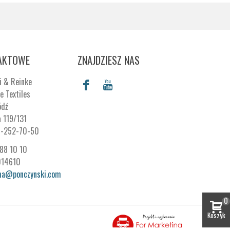
AKTOWE
ZNAJDZIESZ NAS
i & Reinke
e Textiles
ódź
a 119/131
7-252-70-50
288 10 10
014610
ma@ponczynski.com
0
Koszyk