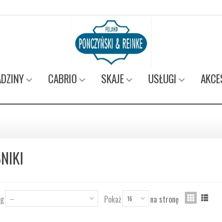
DZINY
CABRIO
SKAJE
USŁUGI
AKCE
NIKI
wg
Pokaż
na stronę
--
16