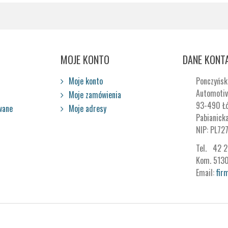
MOJE KONTO
DANE KONT
Moje konto
Ponczyńsk
Automotiv
Moje zamówienia
93-490 Ł
wane
Moje adresy
Pabianick
NIP: PL72
Tel. 42 
Kom. 513
Email:
fir