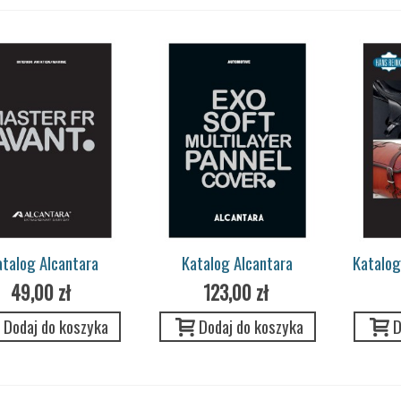
atalog Alcantara
Katalog Alcantara
Katalog
Avant/Marine
Pannel/Cover
49,00 zł
123,00 zł
Dodaj do koszyka
Dodaj do koszyka
D