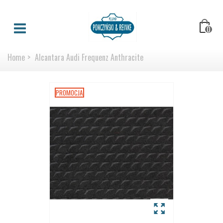
0
Home
>
Alcantara Audi Frequenz Anthracite
PROMOCJA