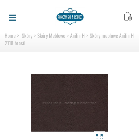
0
Home
>
Skóry
>
Skóry Meblowe
>
Anilin H
>
Skóry meblowe Anilin H
2118 brasil