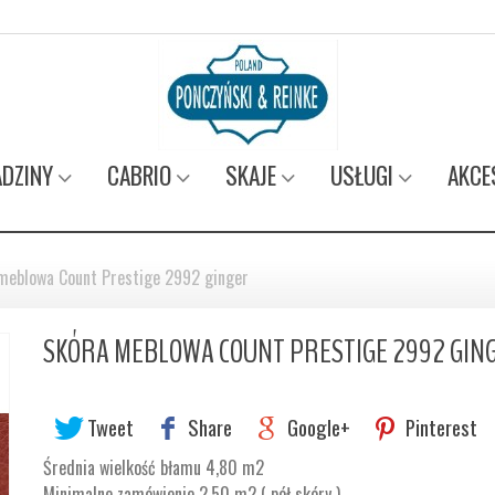
DZINY
CABRIO
SKAJE
USŁUGI
AKCE
meblowa Count Prestige 2992 ginger
SKÓRA MEBLOWA COUNT PRESTIGE 2992 GIN
Tweet
Share
Google+
Pinterest
Średnia wielkość błamu 4,80 m2
Minimalne zamówienie 2,50 m2 ( pół skóry )