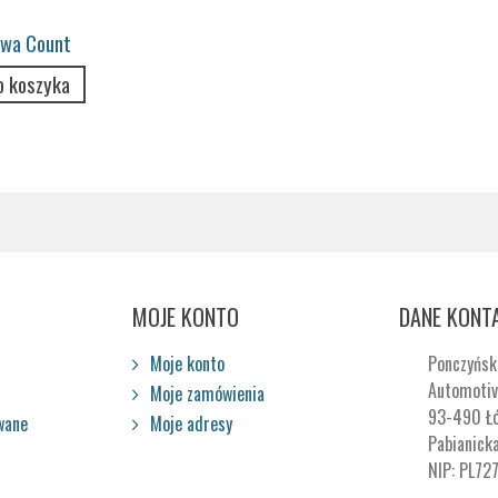
owa Count
e...
o koszyka
MOJE KONTO
DANE KONT
Moje konto
Ponczyńsk
Automotiv
Moje zamówienia
93-490 Ł
wane
Moje adresy
Pabianick
NIP: PL72