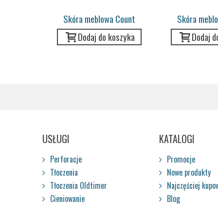
Skóra meblowa Count
Skóra mebl
Prestige...
Prestig
Dodaj do koszyka
Dodaj d
USŁUGI
KATALOGI
Perforacje
Promocje
Tłoczenia
Nowe produkty
Tłoczenia Oldtimer
Najczęściej kupo
Cieniowanie
Blog