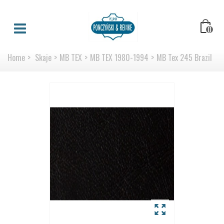
0
Home
>
Skaje
>
MB TEX
>
MB TEX 1980-1994
>
MB Tex 245 Brazil