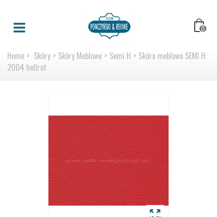
0
Home
>
Skóry
>
Skóry Meblowe
>
Semi H
>
Skóra meblowa SEMI H
2004 hellrot