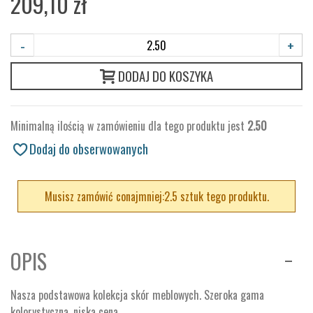
209,10 zł
-
+
DODAJ DO KOSZYKA
Minimalną ilością w zamówieniu dla tego produktu jest
2.50
Dodaj do obserwowanych
Musisz zamówić conajmniej:2.5 sztuk tego produktu.
OPIS
Nasza podstawowa kolekcja skór meblowych. Szeroka gama
kolorystyczna, niska cena.